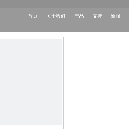
首页
关于我们
产品
支持
新闻
便携式充电枪
下载
充电模式三
常问问题
交流充电桩
充电转接头
配件
充电挂枪座
大功率液冷直流充电枪
其他