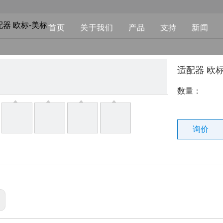
配器 欧标-美标
首页
关于我们
产品
支持
新闻
便携式充电枪
下载
适配器 欧
充电模式三
常问问题
数量：
交流充电桩
充电转接头
询价
配件
充电挂枪座
大功率液冷直流充电枪
其他