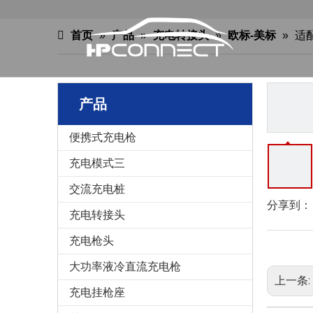
首页
»
产品
»
充电转接头
»
欧标-美标
»
适
产品
便携式充电枪
充电模式三
交流充电桩
分享到：
充电转接头
充电枪头
大功率液冷直流充电枪
上一条:
充电挂枪座